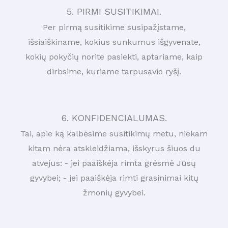
5. PIRMI SUSITIKIMAI.
Per pirmą susitikime susipažįstame,
išsiaiškiname, kokius sunkumus išgyvenate,
kokių pokyčių norite pasiekti, aptariame, kaip
dirbsime, kuriame tarpusavio ryšį.
6. KONFIDENCIALUMAS.
Tai, apie ką kalbėsime susitikimų metu, niekam
kitam nėra atskleidžiama, išskyrus šiuos du
atvejus: - jei paaiškėja rimta grėsmė Jūsų
gyvybei; - jei paaiškėja rimti grasinimai kitų
žmonių gyvybei.