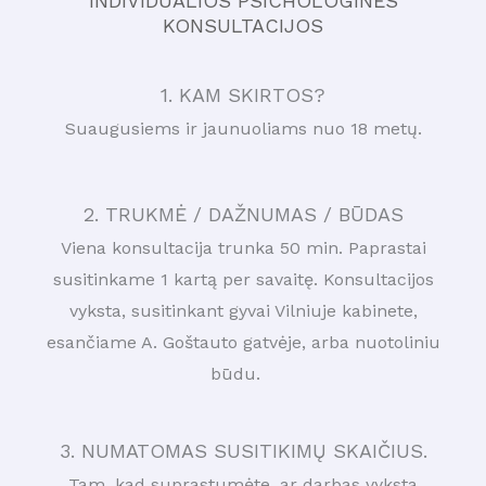
INDIVIDUALIOS PSICHOLOGINĖS
KONSULTACIJOS
1. KAM SKIRTOS?
Suaugusiems ir jaunuoliams nuo 18 metų.
2. TRUKMĖ / DAŽNUMAS / BŪDAS
Viena konsultacija trunka 50 min. Paprastai
susitinkame 1 kartą per savaitę. Konsultacijos
vyksta, susitinkant gyvai Vilniuje kabinete,
esančiame A. Goštauto gatvėje, arba nuotoliniu
būdu.
3.
NUMATOMAS SUSITIKIMŲ SKAIČIUS.
Tam, kad suprastumėte, ar darbas vyksta