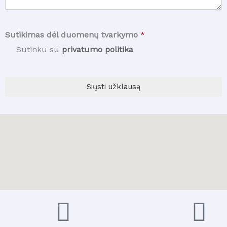
*
o
ų
a
p
d
a
Sutikimas dėl duomenų tvarkymo
*
r
k
e
l
Sutinku su
privatumo politika
s
a
a
u
s
s
Siųsti užklausą
*
i
m
a
s
*