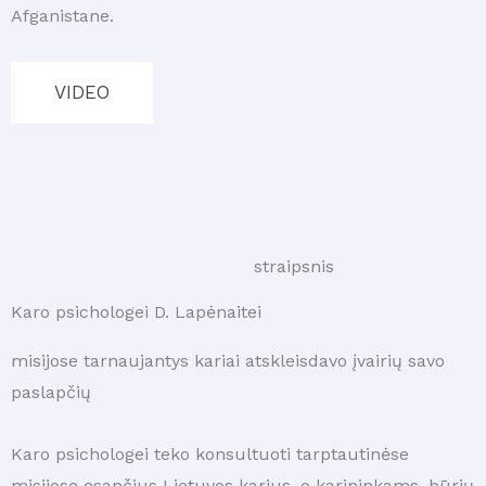
Afganistane.
VIDEO
straipsnis
Karo psichologei D. Lapėnaitei
misijose tarnaujantys kariai atskleisdavo įvairių savo
paslapčių
Karo psichologei teko konsultuoti tarptautinėse
misijose esančius Lietuvos karius, o karininkams, būrių