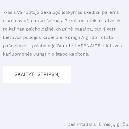
7-asis Vairuotojo dekalogo įsakymas skelbia: paremk
eismo avarijų aukų šeimas. Pirmiausia tokiais atvejais
reikalinga psichologinė, dvasinė pagalba, tad šįkart
Lietuvos policijos kapeliono kunigo Algirdo Toliato
pašnekovė – psichologė Danutė LAPĖNAITĖ, Lietuvos
kariuomenės Jungtinio štabo kapitonė.
SKAITYTI STRIPSNĮ
Dešimtadalis iš misijų grįžu