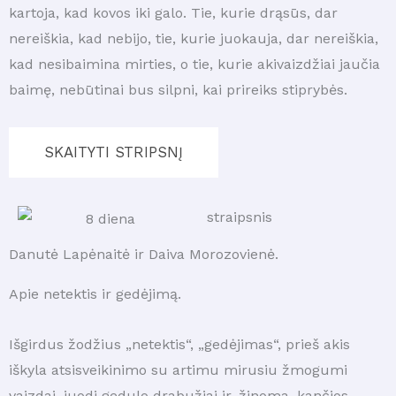
kartoja, kad kovos iki galo. Tie, kurie drąsūs, dar
nereiškia, kad nebijo, tie, kurie juokauja, dar nereiškia,
kad nesibaimina mirties, o tie, kurie akivaizdžiai jaučia
baimę, nebūtinai bus silpni, kai prireiks stiprybės.
SKAITYTI STRIPSNĮ
straipsnis
Danutė Lapėnaitė ir Daiva Morozovienė.
Apie netektis ir gedėjimą.
Išgirdus žodžius „netektis“, „gedėjimas“, prieš akis
iškyla atsisveikinimo su artimu mirusiu žmogumi
vaizdai, juodi gedulo drabužiai ir, žinoma, kančios