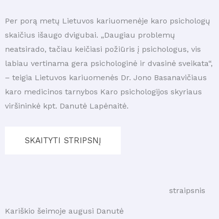
Per porą metų Lietuvos kariuomenėje karo psichologų
skaičius išaugo dvigubai. „Daugiau problemų
neatsirado, tačiau keičiasi požiūris į psichologus, vis
labiau vertinama gera psichologinė ir dvasinė sveikata“,
– teigia Lietuvos kariuomenės Dr. Jono Basanavičiaus
karo medicinos tarnybos Karo psichologijos skyriaus
viršininkė kpt. Danutė Lapėnaitė.
SKAITYTI STRIPSNĮ
straipsnis
Kariškio šeimoje augusi Danutė