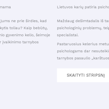
– mama
Lietuvos karių patiria psic
jums ne prie širdies, kad
Maždaug dešimtadalis iš tar
okytis toliau? Kaip bebūtų,
psichologinių problemų, teigi
io gyvenimo kelio, šeimoje
specialistai.
r įvaikinimo tarnybos
Pastaruosius kelerius metus
psichologams dar nesuteikia 
tarnybos pasaulio „karštuosi
SKAITYTI STRIPSNĮ