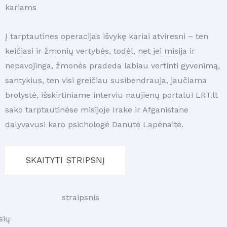
kariams
Į tarptautines operacijas išvykę kariai atviresni – ten
keičiasi ir žmonių vertybės, todėl, net jei misija ir
nepavojinga, žmonės pradeda labiau vertinti gyvenimą,
santykius, ten visi greičiau susibendrauja, jaučiama
brolystė, išskirtiniame interviu naujienų portalui LRT.lt
sako tarptautinėse misijoje Irake ir Afganistane
dalyvavusi karo psichologė Danutė Lapėnaitė.
SKAITYTI STRIPSNĮ
straipsnis
sių