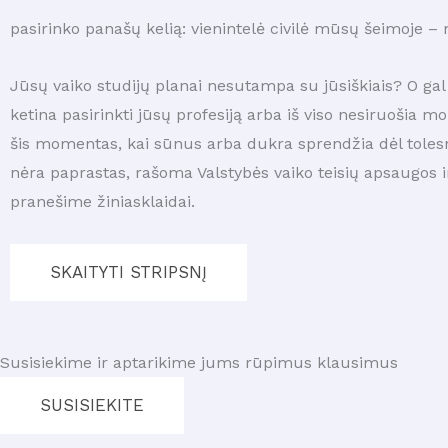
pasirinko panašų kelią: vienintelė civilė mūsų šeimoje 
Jūsų vaiko studijų planai nesutampa su jūsiškiais? O gal 
ketina pasirinkti jūsų profesiją arba iš viso nesiruošia m
šis momentas, kai sūnus arba dukra sprendžia dėl tolesn
nėra paprastas, rašoma Valstybės vaiko teisių apsaugos i
pranešime žiniasklaidai.
SKAITYTI STRIPSNĮ
Susisiekime ir aptarikime jums rūpimus klausimus
SUSISIEKITE