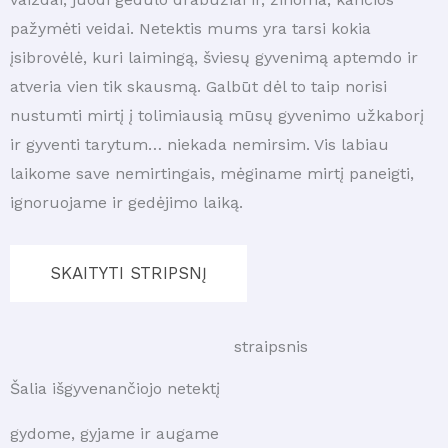
pažymėti veidai. Netektis mums yra tarsi kokia
įsibrovėlė, kuri laimingą, šviesų gyvenimą aptemdo ir
atveria vien tik skausmą. Galbūt dėl to taip norisi
nustumti mirtį į tolimiausią mūsų gyvenimo užkaborį
ir gyventi tarytum… niekada nemirsim. Vis labiau
laikome save nemirtingais, mėginame mirtį paneigti,
ignoruojame ir gedėjimo laiką.
SKAITYTI STRIPSNĮ
straipsnis
Šalia išgyvenančiojo netektį
gydome, gyjame ir augame