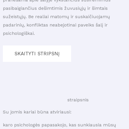
pasibaigiančius dešimtimis žuvusiųjų ir šimtais
sužeistųjų. Be realiai matomų ir suskaičiuojamų
padarinių, konfliktas neabejotinai paveiks šalį ir
psichologiškai.
SKAITYTI STRIPSNĮ
straipsnis
Su jomis kariai būna atviriausi:
karo psichologės papasakojo, kas sunkiausia mūsų