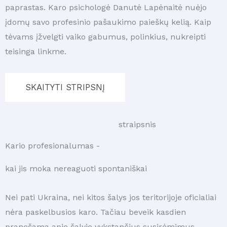
paprastas. Karo psichologė Danutė Lapėnaitė nuėjo
įdomų savo profesinio pašaukimo paieškų kelią. Kaip
tėvams įžvelgti vaiko gabumus, polinkius, nukreipti
teisinga linkme.
SKAITYTI STRIPSNĮ
straipsnis
Kario profesionalumas -
kai jis moka nereaguoti spontaniškai
Nei pati Ukraina, nei kitos šalys jos teritorijoje oficialiai
nėra paskelbusios karo. Tačiau beveik kasdien
pranešama apie šalyje vykstančius susirėmimus