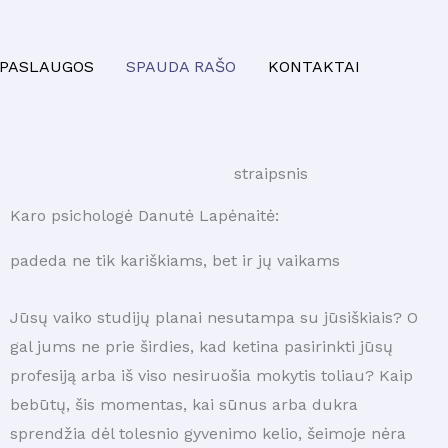
PASLAUGOS
SPAUDA RAŠO
KONTAKTAI
straipsnis
Karo psichologė Danutė Lapėnaitė:
padeda ne tik kariškiams, bet ir jų vaikams
Jūsų vaiko studijų planai nesutampa su jūsiškiais? O
gal jums ne prie širdies, kad ketina pasirinkti jūsų
profesiją arba iš viso nesiruošia mokytis toliau? Kaip
bebūtų, šis momentas, kai sūnus arba dukra
sprendžia dėl tolesnio gyvenimo kelio, šeimoje nėra