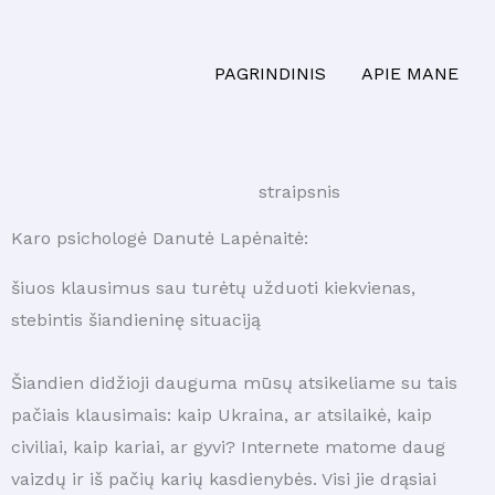
PAGRINDINIS
APIE MANE
straipsnis
Karo psichologė Danutė Lapėnaitė:
šiuos klausimus sau turėtų užduoti kiekvienas,
stebintis šiandieninę situaciją
Šiandien didžioji dauguma mūsų atsikeliame su tais
pačiais klausimais: kaip Ukraina, ar atsilaikė, kaip
civiliai, kaip kariai, ar gyvi? Internete matome daug
vaizdų ir iš pačių karių kasdienybės. Visi jie drąsiai