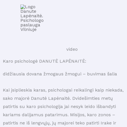
Pereiti
prie
turinio
video
Karo psichologė DANUTĖ LAPĖNAITĖ:
didžiausia dovana žmogaus žmogui – buvimas šalia
Kai įsiplieskia karas, psichologai reikalingi kaip niekada,
sako majorė Danutė Lapėnaitė. Dvidešimties metų
patirtis su karo psichologija jai nesyk leido išbandyti
kariams dalijamus patarimus. Misijos, karo zonos –
patirtis ne iš lengvųjų, jų majorei teko patirti Irake ir